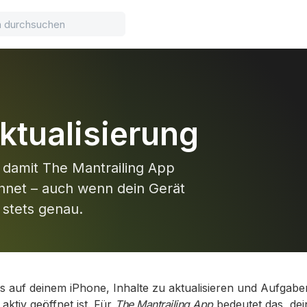
ktualisierung
, damit The Mantrailing App
ichnet – auch wenn dein Gerät
g stets genau.
ps auf deinem iPhone, Inhalte zu aktualisieren und Aufgab
aktiv geöffnet ist. Für
The Mantrailing App
bedeutet das, dei